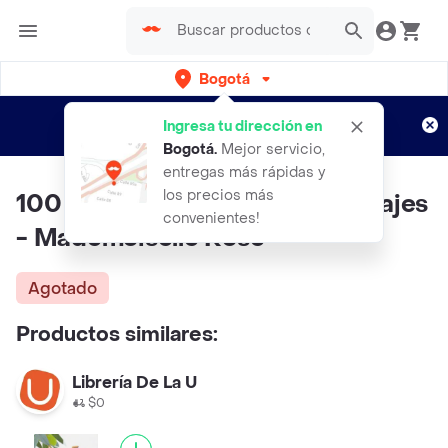
Bogotá
Regístrate
¿Nuevo en Rappi?
y disfruta de
Ingresa tu dirección en
envíos gratis por semanas
Aplican TyC
Bogotá
.
Mejor servicio,
entregas más rápidas y
los precios más
100 Fórmulas Para Sopas y Potajes
convenientes!
- Mademoiselle Rose
Agotado
Productos similares:
Librería De La U
$0