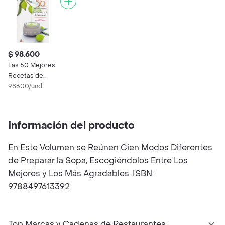
$ 98.600
Las 50 Mejores
Recetas de
Cosmética Natural
98600/und
Información del producto
En Este Volumen se Reúnen Cien Modos Diferentes
de Preparar la Sopa, Escogiéndolos Entre Los
Mejores y Los Más Agradables. ISBN:
9788497613392
Top Marcas y Cadenas de Restaurantes