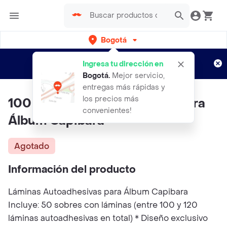
Bogotá
Regístrate
¿Nuevo en Rappi?
y disfruta de
Ingresa tu dirección en
envíos gratis por semanas
Aplican TyC
Bogotá
.
Mejor servicio,
entregas más rápidas y
los precios más
100 Láminas Autoadhesivas Para
convenientes!
Álbum Capibara
Agotado
Información del producto
Láminas Autoadhesivas para Álbum Capibara
Incluye: 50 sobres con láminas (entre 100 y 120
láminas autoadhesivas en total) * Diseño exclusivo