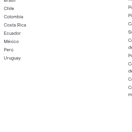
Brasil
P
Chile
P
Colombia
C
Costa Rica
S
Ecuador
C
México
d
Perú
P
Uruguay
C
d
C
C
m