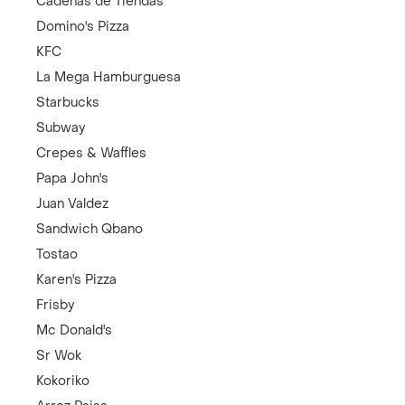
Cadenas de Tiendas
Domino's Pizza
KFC
La Mega Hamburguesa
Starbucks
Subway
Crepes & Waffles
Papa John's
Juan Valdez
Sandwich Qbano
Tostao
Karen's Pizza
Frisby
Mc Donald's
Sr Wok
Kokoriko