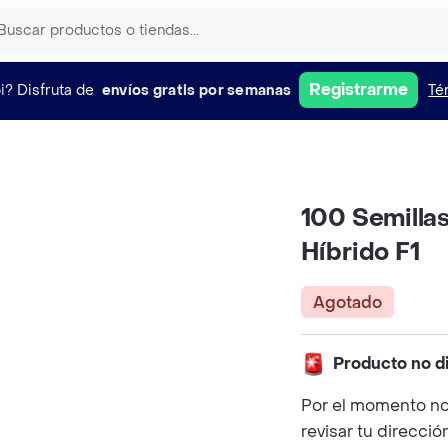
Registrarme
i?
Disfruta de
envíos gratis por semanas
Té
100 Semilla
Híbrido F1
Agotado
Producto no d
Por el momento no
revisar tu direcció