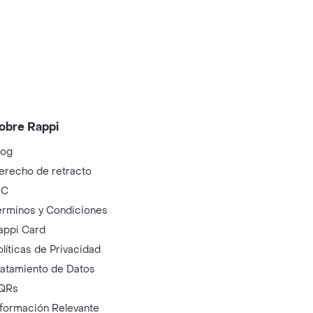
obre Rappi
log
erecho de retracto
IC
érminos y Condiciones
appi Card
olíticas de Privacidad
ratamiento de Datos
QRs
nformación Relevante