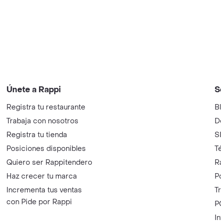
Únete a Rappi
S
Registra tu restaurante
B
Trabaja con nosotros
D
Registra tu tienda
S
Posiciones disponibles
T
Quiero ser Rappitendero
R
Haz crecer tu marca
P
Incrementa tus ventas
T
con Pide por Rappi
P
I