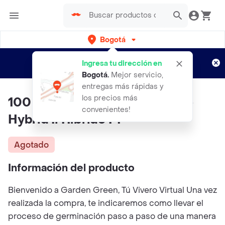
Bogotá
Regístrate
¿Nuevo en Rappi?
y disfruta de
Ingresa tu dirección en
envíos gratis por semanas
Aplican TyC
Bogotá
.
Mejor servicio,
entregas más rápidas y
los precios más
100 Semillas De Pepino Burpee
convenientes!
Hybrid Ii Híbrido F1
Agotado
Información del producto
Bienvenido a Garden Green, Tú Vivero Virtual Una vez
realizada la compra, te indicaremos como llevar el
proceso de germinación paso a paso de una manera