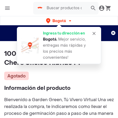
Bogotá
Regístrate
¿Nuevo en Rappi?
y disfruta de
Ingresa tu dirección en
envíos gratis por semanas
Aplican TyC
Bogotá
.
Mejor servicio,
entregas más rápidas y
los precios más
100 Semillas De Tomate Blanco
convenientes!
Chef's Choice Híbrido F1
Agotado
Información del producto
Bienvenido a Garden Green, Tú Vivero Virtual Una vez
realizada la compra, te indicaremos como llevar el
proceso de germinación paso a paso de una manera