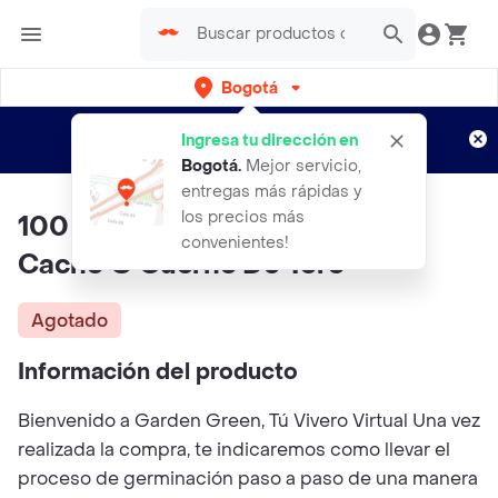
Bogotá
Regístrate
¿Nuevo en Rappi?
y disfruta de
Ingresa tu dirección en
envíos gratis por semanas
Aplican TyC
Bogotá
.
Mejor servicio,
entregas más rápidas y
los precios más
100 Semillas Orgánicas De Ají
convenientes!
Cacho O Cuerno De Toro
Agotado
Información del producto
Bienvenido a Garden Green, Tú Vivero Virtual Una vez
realizada la compra, te indicaremos como llevar el
proceso de germinación paso a paso de una manera