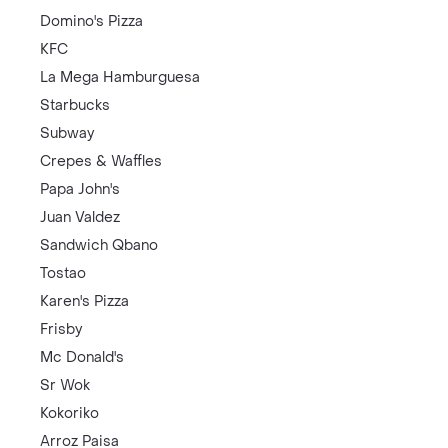
Domino's Pizza
KFC
La Mega Hamburguesa
Starbucks
Subway
Crepes & Waffles
Papa John's
Juan Valdez
Sandwich Qbano
Tostao
Karen's Pizza
Frisby
Mc Donald's
Sr Wok
Kokoriko
Arroz Paisa