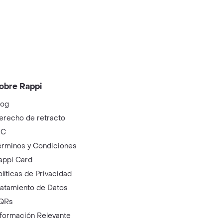
obre Rappi
log
erecho de retracto
IC
érminos y Condiciones
appi Card
olíticas de Privacidad
ratamiento de Datos
QRs
nformación Relevante