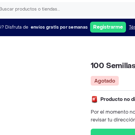
Registrarme
i?
Disfruta de
envíos gratis por semanas
Té
100 Semilla
Agotado
Producto no d
Por el momento no
revisar tu direcció