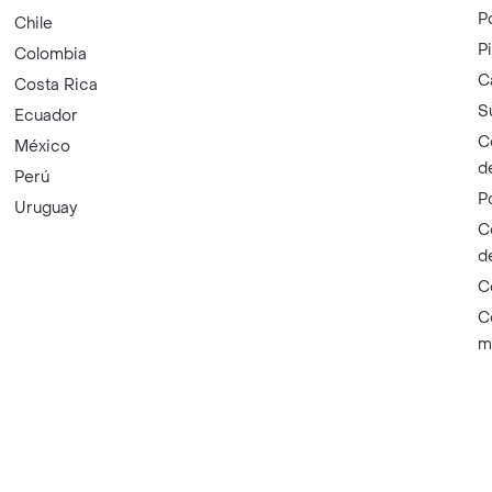
P
Chile
P
Colombia
C
Costa Rica
S
Ecuador
C
México
d
Perú
P
Uruguay
C
d
C
C
m