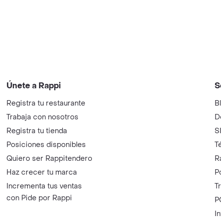
Únete a Rappi
S
Registra tu restaurante
B
Trabaja con nosotros
D
Registra tu tienda
S
Posiciones disponibles
T
Quiero ser Rappitendero
R
Haz crecer tu marca
P
Incrementa tus ventas
T
con Pide por Rappi
P
I