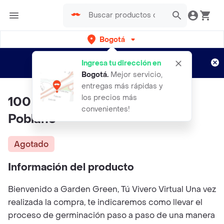
Bogotá
Regístrate
¿Nuevo en Rappi?
y disfruta de
Ingresa tu dirección en
envíos gratis por semanas
Aplican TyC
Bogotá
.
Mejor servicio,
entregas más rápidas y
los precios más
100 Semillas Orgánicas De Ají
convenientes!
Poblano
Agotado
Información del producto
Bienvenido a Garden Green, Tú Vivero Virtual Una vez
realizada la compra, te indicaremos como llevar el
proceso de germinación paso a paso de una manera