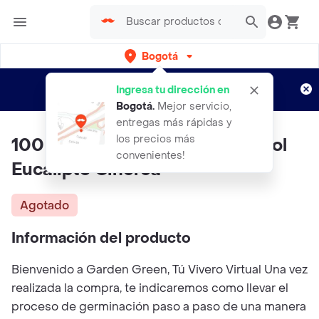
Bogotá
Regístrate
¿Nuevo en Rappi?
y disfruta de
Ingresa tu dirección en
envíos gratis por semanas
Aplican TyC
Bogotá
.
Mejor servicio,
entregas más rápidas y
los precios más
100 Semillas Orgánicas De Árbol
convenientes!
Eucalipto Cinerea
Agotado
Información del producto
Bienvenido a Garden Green, Tú Vivero Virtual Una vez
realizada la compra, te indicaremos como llevar el
proceso de germinación paso a paso de una manera