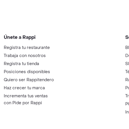
Únete a Rappi
S
Registra tu restaurante
B
Trabaja con nosotros
D
Registra tu tienda
S
Posiciones disponibles
T
Quiero ser Rappitendero
R
Haz crecer tu marca
P
Incrementa tus ventas
T
con Pide por Rappi
P
I