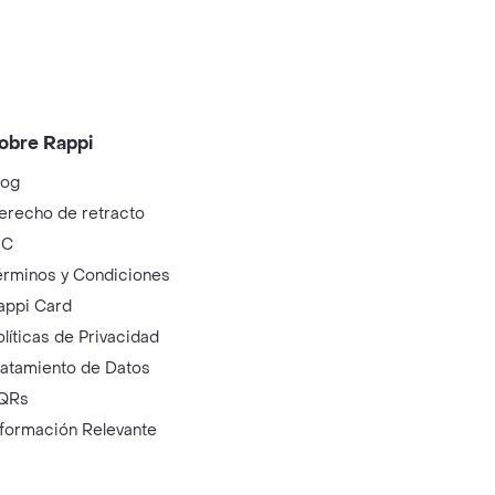
obre Rappi
log
erecho de retracto
IC
érminos y Condiciones
appi Card
olíticas de Privacidad
ratamiento de Datos
QRs
nformación Relevante