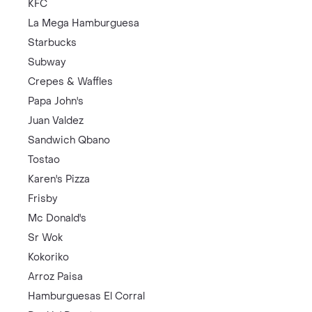
KFC
La Mega Hamburguesa
Starbucks
Subway
Crepes & Waffles
Papa John's
Juan Valdez
Sandwich Qbano
Tostao
Karen's Pizza
Frisby
Mc Donald's
Sr Wok
Kokoriko
Arroz Paisa
Hamburguesas El Corral