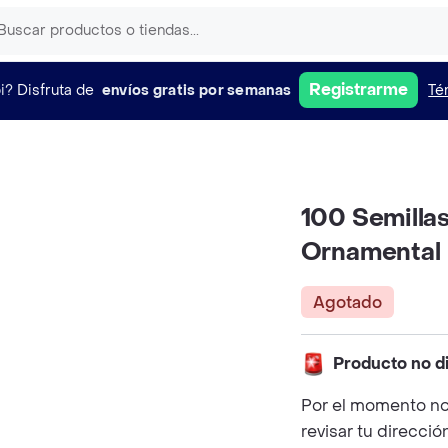
Registrarme
i?
Disfruta de
envíos gratis por semanas
Té
100 Semilla
Ornamental
Agotado
Producto no d
Por el momento no
revisar tu direcció