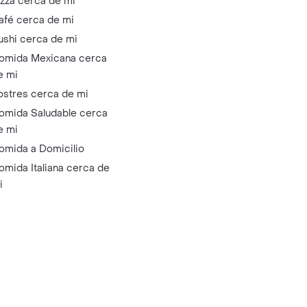
izza cerca de mi
afé cerca de mi
ushi cerca de mi
omida Mexicana cerca
e mi
ostres cerca de mi
omida Saludable cerca
e mi
omida a Domicilio
omida Italiana cerca de
i