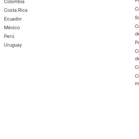
P
Colombia
C
Costa Rica
S
Ecuador
C
México
d
Perú
P
Uruguay
C
d
C
C
m