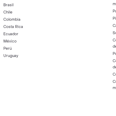
m
Brasil
P
Chile
P
Colombia
C
Costa Rica
S
Ecuador
C
México
d
Perú
P
Uruguay
C
d
C
C
m