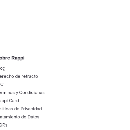
obre Rappi
log
erecho de retracto
IC
érminos y Condiciones
appi Card
olíticas de Privacidad
ratamiento de Datos
QRs