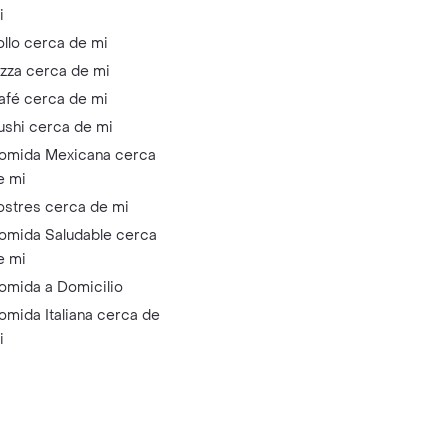
i
ollo cerca de mi
izza cerca de mi
afé cerca de mi
ushi cerca de mi
omida Mexicana cerca
e mi
ostres cerca de mi
omida Saludable cerca
e mi
omida a Domicilio
omida Italiana cerca de
i