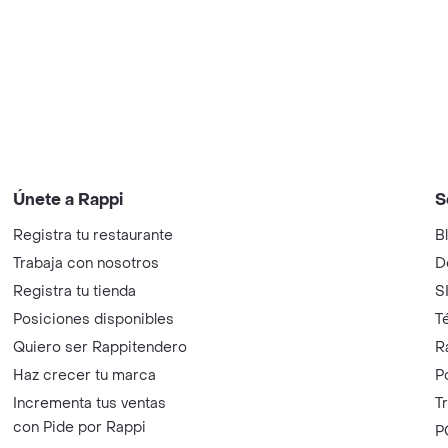
Únete a Rappi
S
Registra tu restaurante
B
Trabaja con nosotros
D
Registra tu tienda
S
Posiciones disponibles
T
Quiero ser Rappitendero
R
Haz crecer tu marca
P
Incrementa tus ventas
T
con Pide por Rappi
P