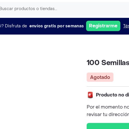
Registrarme
i?
Disfruta de
envíos gratis por semanas
Té
100 Semilla
Agotado
Producto no d
Por el momento no
revisar tu direcció