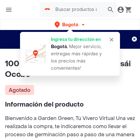
Bogotá
Regístrate
¿Nuevo en Rappi?
y disfruta de
Ingresa tu dirección en
envíos gratis por semanas
Aplican TyC
Bogotá
.
Mejor servicio,
entregas más rápidas y
los precios más
100 Semillas Orgánicas De Bonsái
convenientes!
Ocobo
Agotado
Información del producto
Bienvenido a Garden Green, Tú Vivero Virtual Una vez
realizada la compra, te indicaremos como llevar el
proceso de germinación paso a paso de una manera