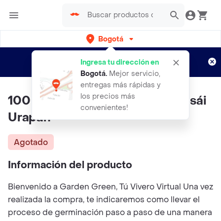
Bogotá
Regístrate
¿Nuevo en Rappi?
y disfruta de
Ingresa tu dirección en
envíos gratis por semanas
Aplican TyC
Bogotá
.
Mejor servicio,
entregas más rápidas y
los precios más
100 Semillas Orgánicas De Bonsái
convenientes!
Urapan
Agotado
Información del producto
Bienvenido a Garden Green, Tú Vivero Virtual Una vez
realizada la compra, te indicaremos como llevar el
proceso de germinación paso a paso de una manera