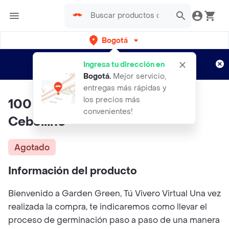
Bogotá
Regístrate
¿Nuevo en Rappi?
y disfruta de
Ingresa tu dirección en
envíos gratis por semanas
Aplican TyC
Bogotá
.
Mejor servicio,
entregas más rápidas y
los precios más
100 Semillas Orgánicas De
convenientes!
Cebollino
Agotado
Información del producto
Bienvenido a Garden Green, Tú Vivero Virtual Una vez
realizada la compra, te indicaremos como llevar el
proceso de germinación paso a paso de una manera