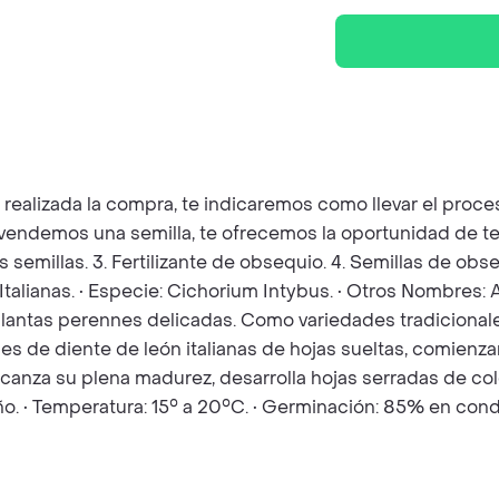
z realizada la compra, te indicaremos como llevar el pro
e vendemos una semilla, te ofrecemos la oportunidad de t
as semillas. 3. Fertilizante de obsequio. 4. Semillas de o
Italianas. • Especie: Cichorium Intybus. • Otros Nombres:
plantas perennes delicadas. Como variedades tradicionales
ades de diente de león italianas de hojas sueltas, comien
alcanza su plena madurez, desarrolla hojas serradas de co
ño. • Temperatura: 15° a 20°C. • Germinación: 85% en con