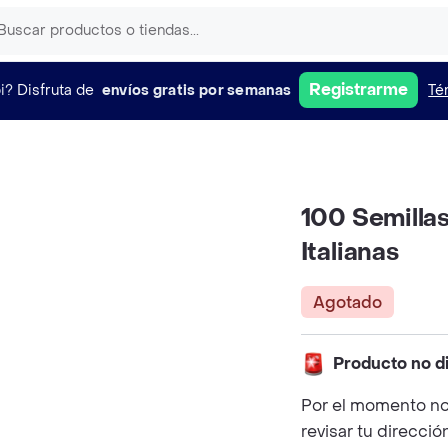
Registrarme
i?
Disfruta de
envíos gratis por semanas
Té
100 Semilla
Italianas
Agotado
Producto no d
Por el momento no
revisar tu direcció