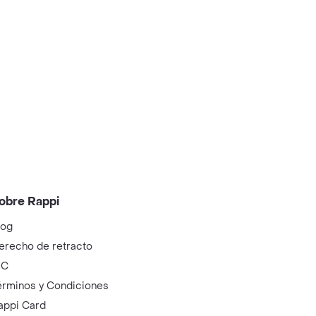
obre Rappi
log
erecho de retracto
IC
érminos y Condiciones
appi Card