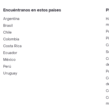
Encuéntranos en estos países
P
Argentina
H
m
Brasil
P
Chile
P
Colombia
C
Costa Rica
S
Ecuador
C
México
d
Perú
P
Uruguay
C
d
C
C
m