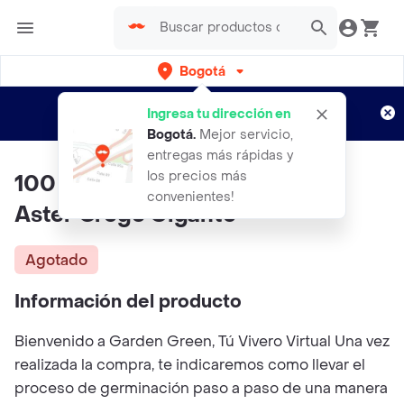
Bogotá
Regístrate
¿Nuevo en Rappi?
y disfruta de
Ingresa tu dirección en
envíos gratis por semanas
Aplican TyC
Bogotá
.
Mejor servicio,
entregas más rápidas y
los precios más
100 Semillas Orgánicas De Flor
convenientes!
Aster Crego Gigante
Agotado
Información del producto
Bienvenido a Garden Green, Tú Vivero Virtual Una vez
realizada la compra, te indicaremos como llevar el
proceso de germinación paso a paso de una manera