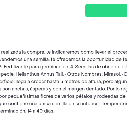
z realizada la compra, te indicaremos como llevar el pro
e vendemos una semilla, te ofrecemos la oportunidad de t
 3. Fertilizante para germinación. 4. Semillas de obsequio
specie: Helianthus Annus Tall. • Otros Nombres: Mirasol. •
rficie; llega a crecer hasta 3 metros de altura, pero algu
s son anchas, ásperas y con el margen dentado. Por lo regu
por pequeñísimas flores de varios pétalos y rodeadas de e
ue contiene una única semilla en su interior. • Temperat
rminación: 14 a 40 días.