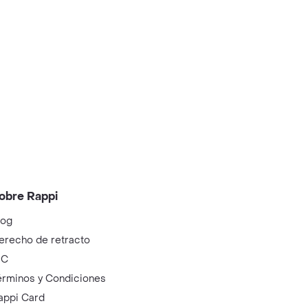
obre Rappi
log
erecho de retracto
IC
érminos y Condiciones
appi Card