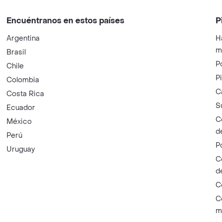
Encuéntranos en estos países
P
Argentina
H
m
Brasil
P
Chile
P
Colombia
C
Costa Rica
S
Ecuador
C
México
d
Perú
P
Uruguay
C
d
C
C
m