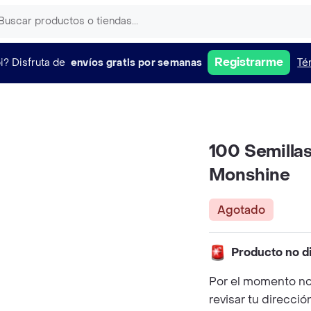
Registrarme
i?
Disfruta de
envíos gratis por semanas
Té
100 Semillas
Monshine
Agotado
Producto no d
Por el momento no
revisar tu direcció