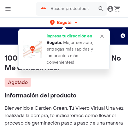
Bogotá
Regístrate
¿Nuevo en Rappi?
y disfruta de
Ingresa tu dirección en
envíos gratis por semanas
Aplican TyC
Bogotá
.
Mejor servicio,
entregas más rápidas y
los precios más
100 Semillas Orgánicas De Flor No
convenientes!
Me Olvides Azul
Agotado
Información del producto
Bienvenido a Garden Green, Tú Vivero Virtual Una vez
realizada la compra, te indicaremos como llevar el
proceso de germinación paso a paso de una manera