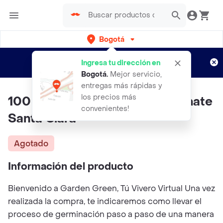
Bogotá
Regístrate
¿Nuevo en Rappi?
y disfruta de
Ingresa tu dirección en
envíos gratis por semanas
Aplican TyC
Bogotá
.
Mejor servicio,
entregas más rápidas y
los precios más
100 Semillas Orgánicas De Tomate
convenientes!
Santa Clara
Agotado
Información del producto
Bienvenido a Garden Green, Tú Vivero Virtual Una vez
realizada la compra, te indicaremos como llevar el
proceso de germinación paso a paso de una manera