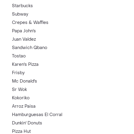
Starbucks
Subway
Crepes & Waffles
Papa John's
Juan Valdez
Sandwich Qbano
Tostao
Karen's Pizza
Frisby
Mc Donald's
Sr Wok
Kokoriko
Arroz Paisa
Hamburguesas El Corral
Dunkin' Donuts
Pizza Hut