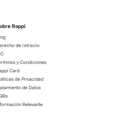
obre Rappi
log
erecho de retracto
IC
érminos y Condiciones
appi Card
olíticas de Privacidad
ratamiento de Datos
QRs
nformación Relevante