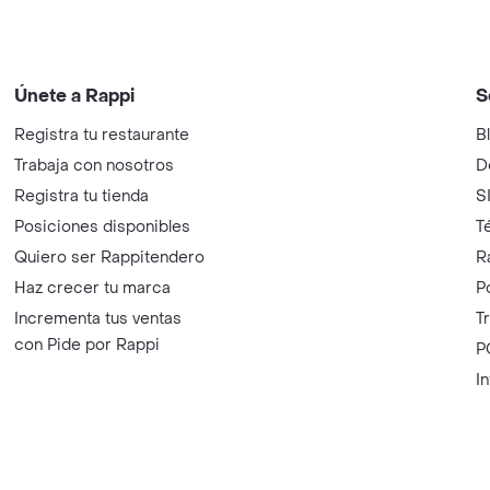
Únete a Rappi
S
Registra tu restaurante
B
Trabaja con nosotros
D
Registra tu tienda
S
Posiciones disponibles
T
Quiero ser Rappitendero
R
Haz crecer tu marca
P
Incrementa tus ventas
T
con Pide por Rappi
P
I