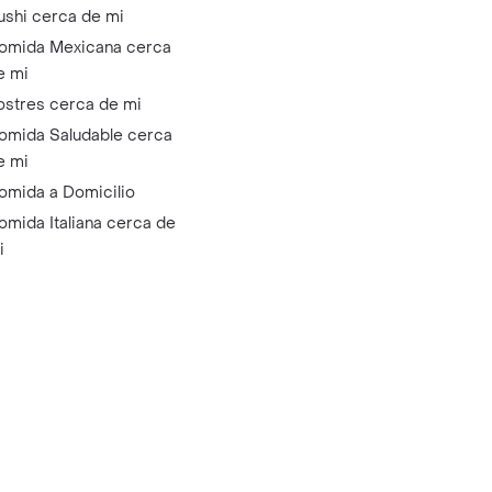
ushi cerca de mi
omida Mexicana cerca
e mi
ostres cerca de mi
omida Saludable cerca
e mi
omida a Domicilio
omida Italiana cerca de
i