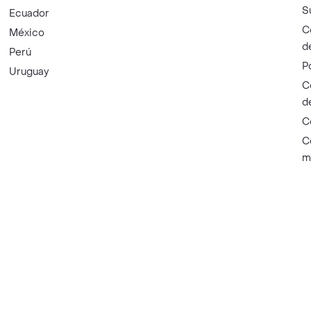
S
Ecuador
C
México
d
Perú
P
Uruguay
C
d
C
C
m