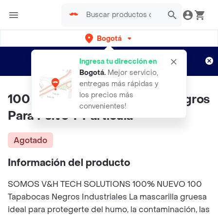
Bogotá
Regístrate
¿Nuevo en Rappi?
y disfruta de
Ingresa tu dirección en
envíos gratis por semanas
Aplican TyC
Bogotá
.
Mejor servicio,
entregas más rápidas y
los precios más
100 Tapabocas Industriales Negros
convenientes!
Para Polvo Y Partícula
Agotado
Información del producto
SOMOS V&H TECH SOLUTIONS 100% NUEVO 100
Tapabocas Negros Industriales La mascarilla gruesa
ideal para protegerte del humo, la contaminación, las