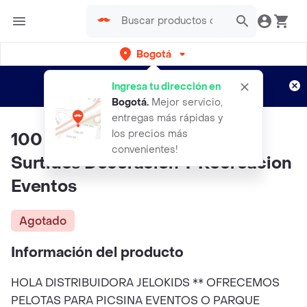
Bogotá
Regístrate
¿Nuevo en Rappi?
y disfruta de
Ingresa tu dirección en
envíos gratis por semanas
Aplican TyC
Bogotá
.
Mejor servicio,
entregas más rápidas y
los precios más
100 Unidades Pelotas Colores
convenientes!
Surtidos Decoracion Y Recreacion
Eventos
Agotado
Información del producto
HOLA DISTRIBUIDORA JELOKIDS ** OFRECEMOS
PELOTAS PARA PICSINA EVENTOS O PARQUE