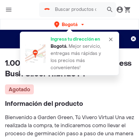
Bogotá
Regístrate
¿Nuevo en Rappi?
y disfruta de
Ingresa tu dirección en
envíos gratis por semanas
Aplican TyC
Bogotá
.
Mejor servicio,
entregas más rápidas y
los precios más
1.000 Semillas De Pepino Burpless
convenientes!
Bush Slicer Híbrido F1
Agotado
Información del producto
Bienvenido a Garden Green, Tú Vivero Virtual Una vez
realizada la compra, te indicaremos como llevar el
proceso de germinación paso a paso de una manera