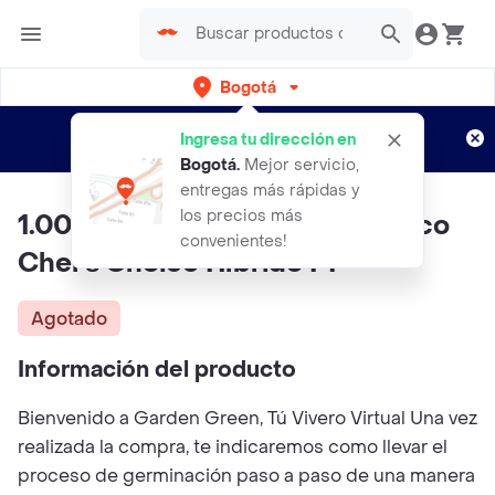
Bogotá
Regístrate
¿Nuevo en Rappi?
y disfruta de
Ingresa tu dirección en
envíos gratis por semanas
Aplican TyC
Bogotá
.
Mejor servicio,
entregas más rápidas y
los precios más
1.000 Semillas De Tomate Blanco
convenientes!
Chef's Choice Híbrido F1
Agotado
Información del producto
Bienvenido a Garden Green, Tú Vivero Virtual Una vez
realizada la compra, te indicaremos como llevar el
proceso de germinación paso a paso de una manera