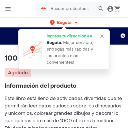
Bogotá
Regístrate
¿Nuevo en Rappi?
y disfruta de
Ingresa tu dirección en
envíos gratis por semanas
Aplican TyC
Bogotá
.
Mejor servicio,
entregas más rápidas y
los precios más
1000 Stickers Dinosaurios
convenientes!
Agotado
Información del producto
Este libro está lleno de actividades divertidas que te
permitirán leer datos curiosos sobre los dinosaurios
y unicornios, colorear grandes dibujos y decorar lo
que quieras con más de 1000 stickers temáticos.