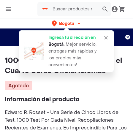
Bogotá
Regístrate
¿Nuevo en Rappi?
y disfruta de
Ingresa tu dirección en
envíos gratis por semanas
Aplican TyC
Bogotá
.
Mejor servicio,
entregas más rápidas y
los precios más
1000 Test Español. Nivel 4 Para el
convenientes!
Cuarto Curso Oficial Idiomas
Agotado
Información del producto
Edward R. Rosset - Una Serie de Cinco Libros de
Test. 1000 Test Por Cada Nivel, Recopilaciones
Recientes de Exámenes. Es Imprescindible Para Los