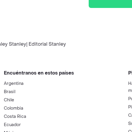
ey Stanley| Editorial Stanley
Encuéntranos en estos países
P
Argentina
H
m
Brasil
P
Chile
P
Colombia
C
Costa Rica
S
Ecuador
C