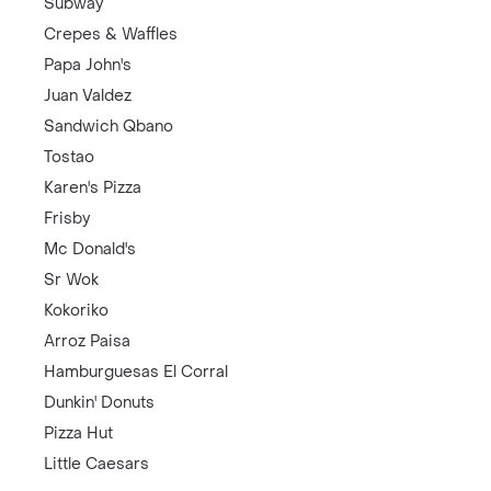
Subway
Crepes & Waffles
Papa John's
Juan Valdez
Sandwich Qbano
Tostao
Karen's Pizza
Frisby
Mc Donald's
Sr Wok
Kokoriko
Arroz Paisa
Hamburguesas El Corral
Dunkin' Donuts
Pizza Hut
Little Caesars