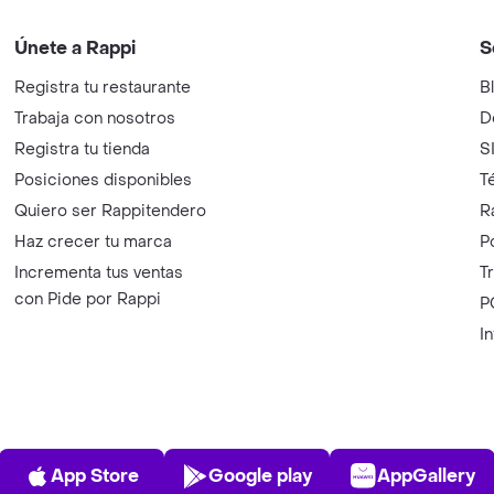
Únete a Rappi
S
Registra tu restaurante
B
Trabaja con nosotros
D
Registra tu tienda
S
Posiciones disponibles
T
Quiero ser Rappitendero
R
Haz crecer tu marca
P
Incrementa tus ventas
T
con Pide por Rappi
P
I
App Store
Play Store
AppGalle
App Store
Google play
AppGallery