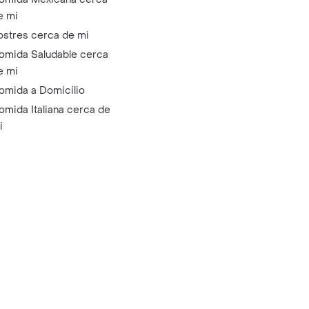
e mi
ostres cerca de mi
omida Saludable cerca
e mi
omida a Domicilio
omida Italiana cerca de
i