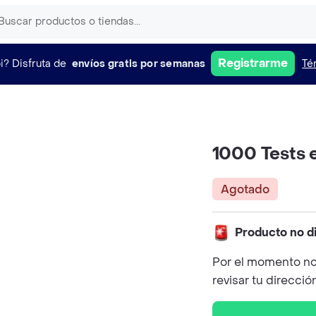
Registrarme
i?
Disfruta de
envíos gratis por semanas
Té
1000 Tests 
Agotado
Producto no d
Por el momento no
revisar tu direcció