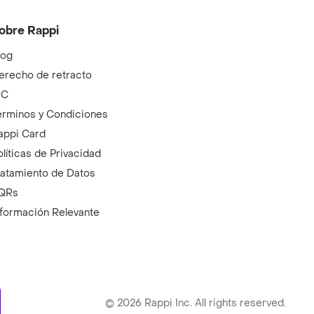
obre Rappi
log
erecho de retracto
IC
érminos y Condiciones
appi Card
olíticas de Privacidad
ratamiento de Datos
QRs
nformación Relevante
ry
©
2026
Rappi Inc. All rights reserved.