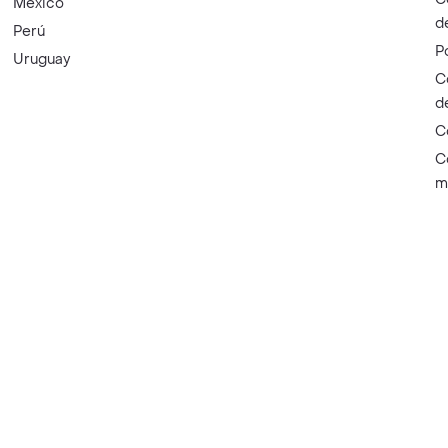
México
d
Perú
P
Uruguay
C
d
C
C
m