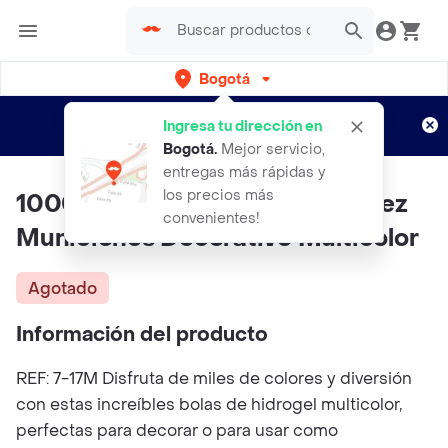
Bogotá
Regístrate
¿Nuevo en Rappi?
y disfruta de
Ingresa tu dirección en
envíos gratis por semanas
Aplican TyC
Bogotá
.
Mejor servicio,
entregas más rápidas y
los precios más
10000 Bolas De Hidrogel Orbeez
convenientes!
Municiones Decorativo Multicolor
Agotado
Información del producto
REF: 7-17M Disfruta de miles de colores y diversión
con estas increíbles bolas de hidrogel multicolor,
perfectas para decorar o para usar como