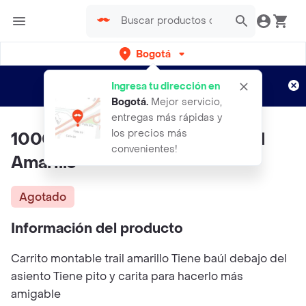
Bogotá
Regístrate
¿Nuevo en Rappi?
y disfruta de
Ingresa tu dirección en
envíos gratis por semanas
Aplican TyC
Bogotá
.
Mejor servicio,
entregas más rápidas y
los precios más
1000010 Carrito Montable Trail
convenientes!
Amarillo
Agotado
Información del producto
Carrito montable trail amarillo Tiene baúl debajo del
asiento Tiene pito y carita para hacerlo más
amigable