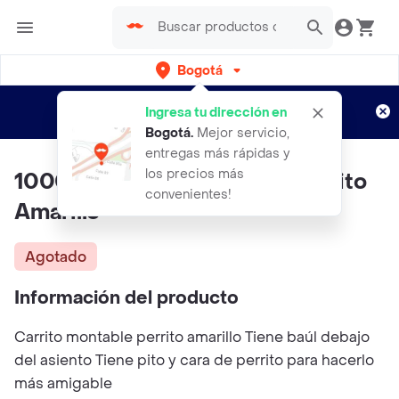
Bogotá
Regístrate
¿Nuevo en Rappi?
y disfruta de
Ingresa tu dirección en
envíos gratis por semanas
Aplican TyC
Bogotá
.
Mejor servicio,
entregas más rápidas y
los precios más
1000011 Carrito Montable Perrito
convenientes!
Amarillo
Agotado
Información del producto
Carrito montable perrito amarillo Tiene baúl debajo
del asiento Tiene pito y cara de perrito para hacerlo
más amigable