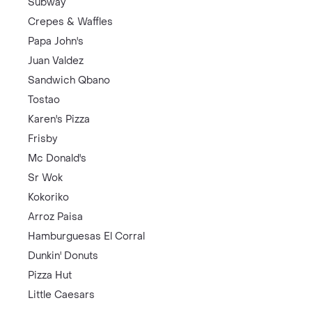
Subway
Crepes & Waffles
Papa John's
Juan Valdez
Sandwich Qbano
Tostao
Karen's Pizza
Frisby
Mc Donald's
Sr Wok
Kokoriko
Arroz Paisa
Hamburguesas El Corral
Dunkin' Donuts
Pizza Hut
Little Caesars