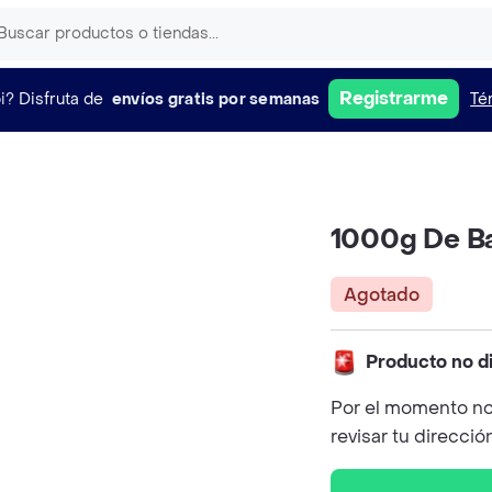
Registrarme
i?
Disfruta de
envíos gratis por semanas
Té
1000g De B
Agotado
Producto no d
Por el momento no
revisar tu direcció