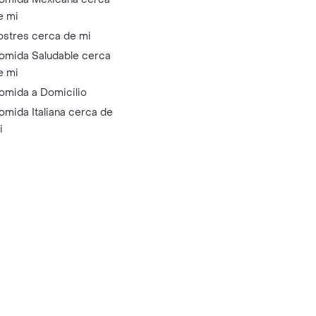
e mi
ostres cerca de mi
omida Saludable cerca
e mi
omida a Domicilio
omida Italiana cerca de
i