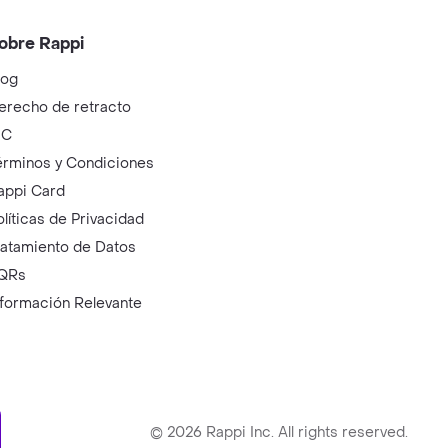
obre Rappi
log
erecho de retracto
IC
érminos y Condiciones
appi Card
olíticas de Privacidad
ratamiento de Datos
QRs
nformación Relevante
ry
©
2026
Rappi Inc. All rights reserved.