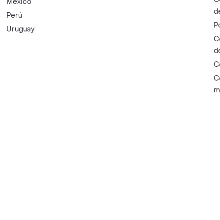
México
d
Perú
P
Uruguay
C
d
C
C
m