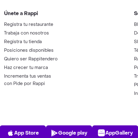
Únete a Rappi
S
Registra tu restaurante
B
Trabaja con nosotros
D
Registra tu tienda
S
Posiciones disponibles
T
Quiero ser Rappitendero
R
Haz crecer tu marca
P
Incrementa tus ventas
T
con Pide por Rappi
P
I
App Store
Play Store
AppGalle
App Store
Google play
AppGallery