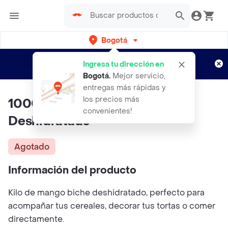
Bogotá
Regístrate
¿Nuevo en Rappi?
y disfruta de
Ingresa tu dirección en
envíos gratis por semanas
Aplican TyC
Bogotá
.
Mejor servicio,
entregas más rápidas y
los precios más
1000g De Mango Biche
convenientes!
Deshidratado
Agotado
Información del producto
Kilo de mango biche deshidratado, perfecto para
acompañar tus cereales, decorar tus tortas o comer
directamente.