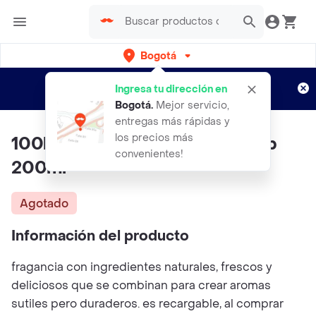
Bogotá
Regístrate
¿Nuevo en Rappi?
y disfruta de
Ingresa tu dirección en
envíos gratis por semanas
Aplican TyC
Bogotá
.
Mejor servicio,
entregas más rápidas y
los precios más
100bon Bergamote Et Rose Edp
convenientes!
200ml
Agotado
Información del producto
fragancia con ingredientes naturales, frescos y
deliciosos que se combinan para crear aromas
sutiles pero duraderos. es recargable, al comprar