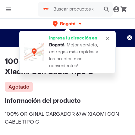
Bogotá
Regístrate
¿Nuevo en Rappi?
y disfruta de
Ingresa tu dirección en
envíos gratis por semanas
Aplican TyC
Bogotá
.
Mejor servicio,
entregas más rápidas y
los precios más
100% Original Cargador 67w
convenientes!
Xiaomi Con Cable Tipo C
Agotado
Información del producto
100% ORIGINAL CARGADOR 67W XIAOMI CON
CABLE TIPO C