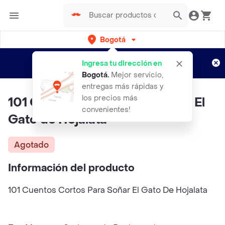
Bogotá
Regístrate
¿Nuevo en Rappi?
y disfruta de
Ingresa tu dirección en
envíos gratis por semanas
Aplican TyC
Bogotá
.
Mejor servicio,
entregas más rápidas y
los precios más
101 Cuentos Cortos Para Soñar El
convenientes!
Gato de Hojalata
Agotado
Información del producto
101 Cuentos Cortos Para Soñar El Gato De Hojalata