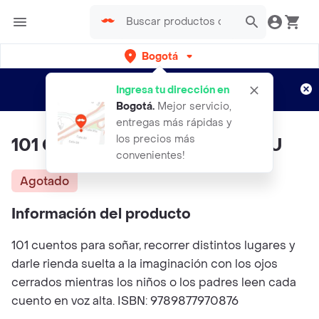
Bogotá
Regístrate
¿Nuevo en Rappi?
y disfruta de
Ingresa tu dirección en
envíos gratis por semanas
Aplican TyC
Bogotá
.
Mejor servicio,
entregas más rápidas y
los precios más
101 Cuentos Magicos Guadal 1 U
convenientes!
Agotado
Información del producto
101 cuentos para soñar, recorrer distintos lugares y
darle rienda suelta a la imaginación con los ojos
cerrados mientras los niños o los padres leen cada
cuento en voz alta. ISBN: 9789877970876