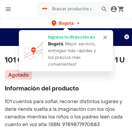
Bogotá
Regístrate
¿Nuevo en Rappi?
y disfruta de
Ingresa tu dirección en
envíos gratis por semanas
Aplican TyC
Bogotá
.
Mejor servicio,
entregas más rápidas y
los precios más
101 Cuentos Para Sonar Guadal 1 U
convenientes!
Agotado
Información del producto
101 cuentos para soñar, recorrer distintos lugares y
darle rienda suelta a la imaginación con los ojos
cerrados mientras los niños o los padres leen cada
cuento en voz alta. ISBN: 9789877970883