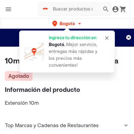
Bogotá
Regístrate
¿Nuevo en Rappi?
y disfruta de
Ingresa tu dirección en
envíos gratis por semanas
Aplican TyC
Bogotá
.
Mejor servicio,
entregas más rápidas y
los precios más
10m Extensión Eléctrica Naranja
convenientes!
Agotado
Información del producto
Extensión 10m
Top Marcas y Cadenas de Restaurantes