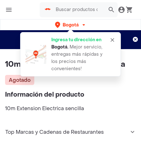
Bogotá
Regístrate
¿Nuevo en Rappi?
y disfruta de
Ingresa tu dirección en
envíos gratis por semanas
Aplican TyC
Bogotá
.
Mejor servicio,
entregas más rápidas y
los precios más
10m Extension Electrica Sencilla
convenientes!
Agotado
Información del producto
10m Extension Electrica sencilla
Top Marcas y Cadenas de Restaurantes