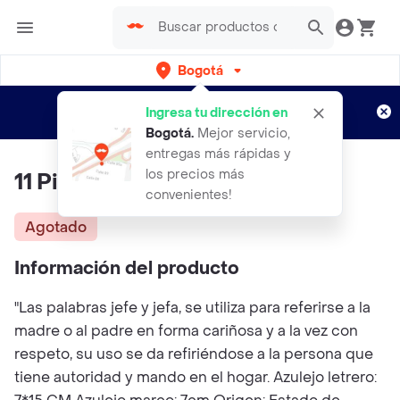
Bogotá
Regístrate
¿Nuevo en Rappi?
y disfruta de
Ingresa tu dirección en
envíos gratis por semanas
Aplican TyC
Bogotá
.
Mejor servicio,
entregas más rápidas y
los precios más
11 Piezas De Azulejo La Jefa
convenientes!
Agotado
Información del producto
"Las palabras jefe y jefa, se utiliza para referirse a la
madre o al padre en forma cariñosa y a la vez con
respeto, su uso se da refiriéndose a la persona que
tiene autoridad y mando en el hogar. Azulejo letrero: