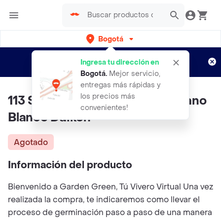
Bogotá
Regístrate
¿Nuevo en Rappi?
y disfruta de
Ingresa tu dirección en
envíos gratis por semanas
Aplican TyC
Bogotá
.
Mejor servicio,
entregas más rápidas y
los precios más
113 Semillas Orgánicas De Rábano
convenientes!
Blanco Daikon
Agotado
Información del producto
Bienvenido a Garden Green, Tú Vivero Virtual Una vez
realizada la compra, te indicaremos como llevar el
proceso de germinación paso a paso de una manera