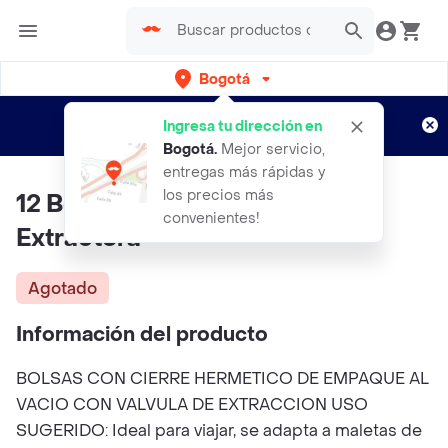
Bogotá
Regístrate
¿Nuevo en Rappi?
y disfruta de
Ingresa tu dirección en
envíos gratis por semanas
Aplican TyC
Bogotá
.
Mejor servicio,
entregas más rápidas y
los precios más
12 Bolsas 50 X 70mas 1 Bomba
convenientes!
Extractora
Agotado
Información del producto
BOLSAS CON CIERRE HERMETICO DE EMPAQUE AL
VACIO CON VALVULA DE EXTRACCION USO
SUGERIDO: Ideal para viajar, se adapta a maletas de