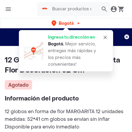
Bogotá
Regístrate
¿Nuevo en Rappi?
y disfruta de
Ingresa tu dirección en
envíos gratis por semanas
Aplican TyC
Bogotá
.
Mejor servicio,
entregas más rápidas y
los precios más
12 Globos En Forma De Margarita
convenientes!
Flor Decoracion 52 Cm
Agotado
Información del producto
12 globos en forma de flor MARGARITA 12 unidades
medidas: 52*41 cm globos se envian sin inflar
Disponible para envio inmediato