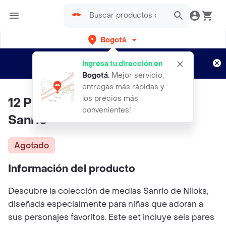
Bogotá
Regístrate
¿Nuevo en Rappi?
y disfruta de
Ingresa tu dirección en
envíos gratis por semanas
Aplican TyC
Bogotá
.
Mejor servicio,
entregas más rápidas y
los precios más
12 Pares De Medias Personajes
convenientes!
Sanrio
Agotado
Información del producto
Descubre la colección de medias Sanrio de Niloks,
diseñada especialmente para niñas que adoran a
sus personajes favoritos. Este set incluye seis pares