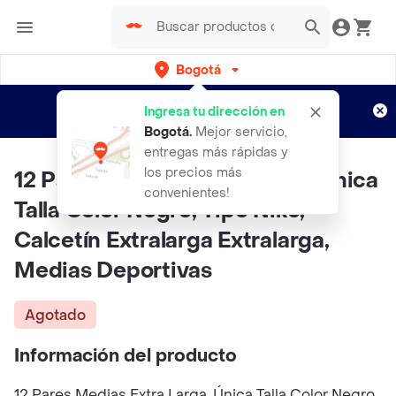
Bogotá
Regístrate
¿Nuevo en Rappi?
y disfruta de
Ingresa tu dirección en
envíos gratis por semanas
Aplican TyC
Bogotá
.
Mejor servicio,
entregas más rápidas y
los precios más
12 Pares Medias Extra Larga, Única
convenientes!
Talla Color Negro, Tipo Nike,
Calcetín Extralarga Extralarga,
Medias Deportivas
Agotado
Información del producto
12 Pares Medias Extra Larga, Única Talla Color Negro,