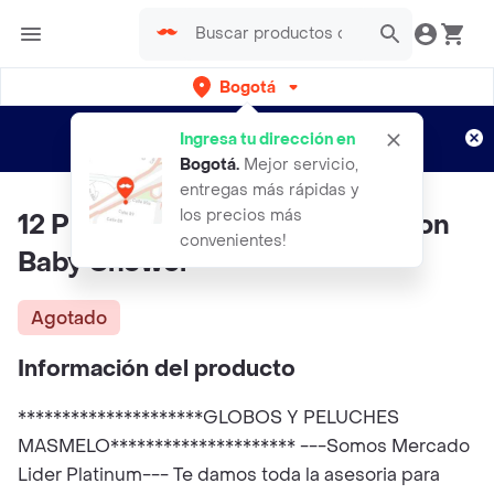
Bogotá
Regístrate
¿Nuevo en Rappi?
y disfruta de
Ingresa tu dirección en
envíos gratis por semanas
Aplican TyC
Bogotá
.
Mejor servicio,
entregas más rápidas y
los precios más
12 Platos Decorativos Revelacion
convenientes!
Baby Shower
Agotado
Información del producto
*********************GLOBOS Y PELUCHES
MASMELO********************* ---Somos Mercado
Lider Platinum--- Te damos toda la asesoria para