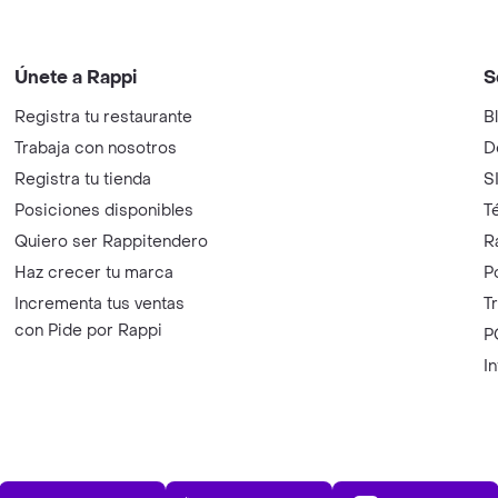
Únete a Rappi
S
Registra tu restaurante
B
Trabaja con nosotros
D
Registra tu tienda
S
Posiciones disponibles
T
Quiero ser Rappitendero
R
Haz crecer tu marca
P
Incrementa tus ventas
T
con Pide por Rappi
P
I
App Store
Play Store
AppGalle