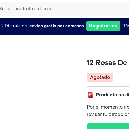
Registrarme
i?
Disfruta de
envíos gratis por semanas
Té
12 Rosas De 
Agotado
Producto no d
Por el momento no
revisar tu direcció