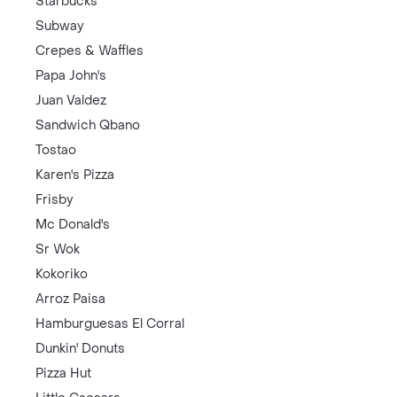
Starbucks
Subway
Crepes & Waffles
Papa John's
Juan Valdez
Sandwich Qbano
Tostao
Karen's Pizza
Frisby
Mc Donald's
Sr Wok
Kokoriko
Arroz Paisa
Hamburguesas El Corral
Dunkin' Donuts
Pizza Hut