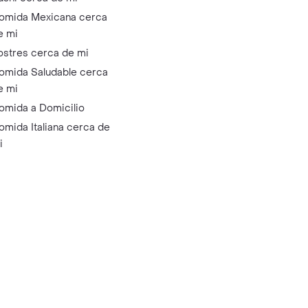
omida Mexicana cerca
e mi
ostres cerca de mi
omida Saludable cerca
e mi
omida a Domicilio
omida Italiana cerca de
i