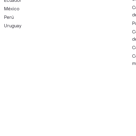
Ecuador
C
México
d
Perú
P
Uruguay
C
d
C
C
m