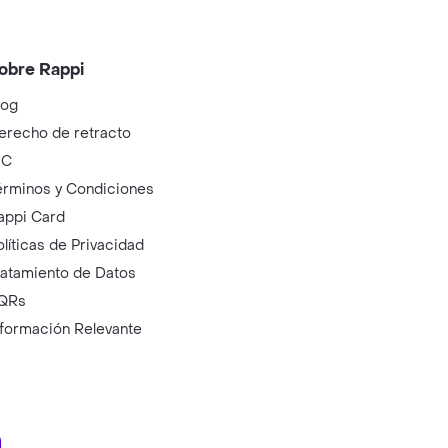
obre Rappi
log
erecho de retracto
IC
érminos y Condiciones
appi Card
olíticas de Privacidad
ratamiento de Datos
QRs
nformación Relevante
ry