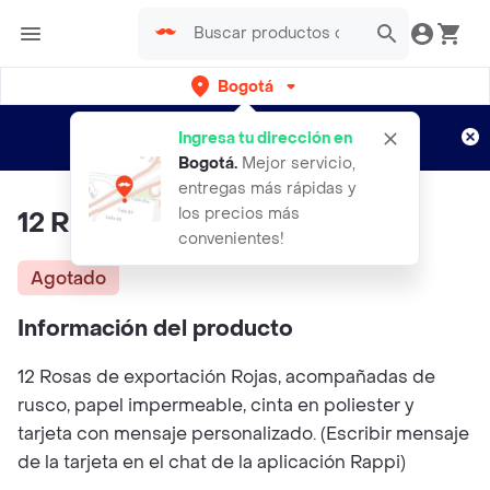
Bogotá
Regístrate
¿Nuevo en Rappi?
y disfruta de
Ingresa tu dirección en
envíos gratis por semanas
Aplican TyC
Bogotá
.
Mejor servicio,
entregas más rápidas y
los precios más
12 Rosas De Exportación Rojas
convenientes!
Agotado
Información del producto
12 Rosas de exportación Rojas, acompañadas de
rusco, papel impermeable, cinta en poliester y
tarjeta con mensaje personalizado. (Escribir mensaje
de la tarjeta en el chat de la aplicación Rappi)