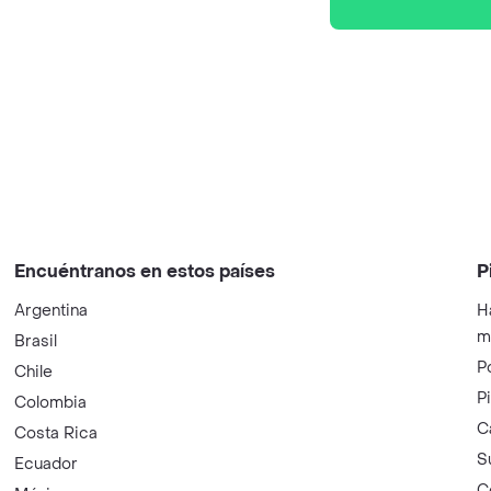
Encuéntranos en estos países
P
Argentina
H
m
Brasil
P
Chile
P
Colombia
C
Costa Rica
S
Ecuador
C