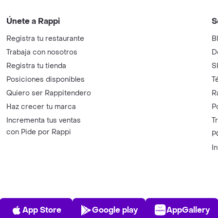
Únete a Rappi
S
Registra tu restaurante
B
Trabaja con nosotros
D
Registra tu tienda
S
Posiciones disponibles
T
Quiero ser Rappitendero
R
Haz crecer tu marca
P
Incrementa tus ventas
T
con Pide por Rappi
P
I
App Store
Play Store
AppGalle
App Store
Google play
AppGallery