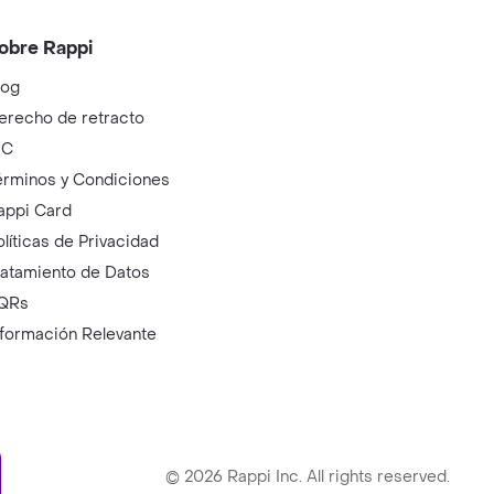
obre Rappi
log
erecho de retracto
IC
érminos y Condiciones
appi Card
olíticas de Privacidad
ratamiento de Datos
QRs
nformación Relevante
ry
©
2026
Rappi Inc. All rights reserved.