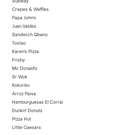
Subway
Crepes & Waffles
Papa John's
Juan Valdez
Sandwich Qbano
Tostao
Karen's Pizza
Frisby
Mc Donald's
Sr Wok
Kokoriko
Arroz Paisa
Hamburguesas El Corral
Dunkin' Donuts
Pizza Hut
Little Caesars