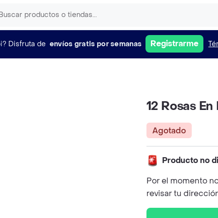
Registrarme
i?
Disfruta de
envíos gratis por semanas
Té
12 Rosas En 
Agotado
Producto no d
Por el momento no
revisar tu direcció