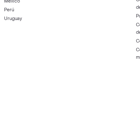
México
d
Perú
P
Uruguay
C
d
C
C
m