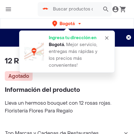
Bogotá
Regístrate
¿Nuevo en Rappi?
y disfruta de
Ingresa tu dirección en
envíos gratis por semanas
Aplican TyC
Bogotá
.
Mejor servicio,
entregas más rápidas y
los precios más
12 Rosas Rojas Bouquet
convenientes!
Agotado
Información del producto
Lleva un hermoso bouquet con 12 rosas rojas.
Floristería Flores Para Regalo
Top Marcas y Cadenas de Restaurantes